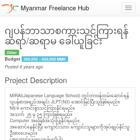
Myanmar Freelance Hub
Toggl
navig
ဂျပန်ဘာသာစကားသင်ကြားရန်
ဆရာ/ဆရာမ ခေါ်ယူခြင်း
Other
Budget
300,000 ~ 600,000 MMK
Posted
6 years ago
Project Description
MIRAI(Japanese Language School) တွင်တာဝန်ထမ်းဆောင်ရန်
ဂျပန်စာအရည်အချင်း JLPT(N3) အောင်မြင်ပြီးသူဖြစ်ရမည်။
N5/4 ကောင်းစွာသင်ကြားနိုင်ရမည်။
အသက် ၂၅ မှ ၃၅ ကြားဖြစ်ရမည်။
Computer အခြေခံအသုံးပြုနိုင်ရမည်။
အဆောင်နေနိုင်ပြီး ကျောင်းသား၊ ကျောင်းသူများကိုအုပ်ချုပ်နိုင်သူ
ဦးစားပေးမည်။
(အဆောင်နေခပေးရန်မလိုပါ)