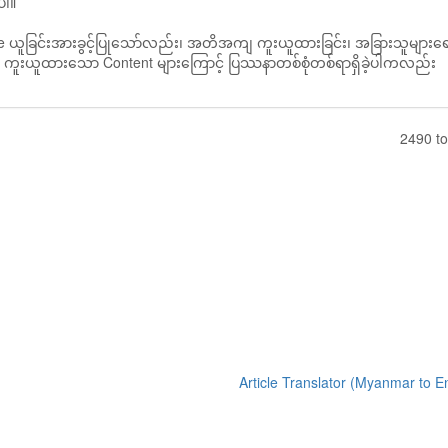
ပါ။
nce ယူခြင်းအားခွင့်ပြုသော်လည်း၊ အတိအကျ ကူးယူထားခြင်း၊ အခြားသူများ
ြူပါ။ ကူးယူထားသော Content များကြောင့် ပြဿနာတစ်စုံတစ်ရာရှိခဲ့ပါကလည်း
2490 to
Article Translator (Myanmar to E