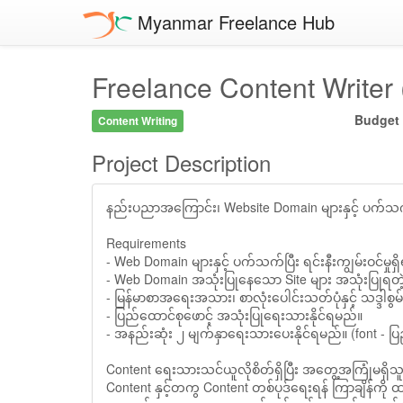
Myanmar Freelance Hub
Freelance Content Writer 
Budget
Content Writing
Project Description
နည်းပညာအကြောင်း၊ Website Domain များနှင့် ပက်သက်ပြီ
Requirements
- Web Domain များနှင့် ပက်သက်ပြီး ရင်းနီးကျွမ်းဝင်မှုရ
- Web Domain အသုံးပြုနေသော Site များ အသုံးပြုရ
- မြန်မာစာအရေးအသား၊ စာလုံးပေါင်းသတ်ပုံနှင့် သဒ္ဒါစွ
- ပြည်ထောင်စုဖောင့် အသုံးပြုရေးသားနိုင်ရမည်။
- အနည်းဆုံး ၂ မျက်နှာရေးသားပေးနိုင်ရမည်။ (font - ပြည
Content ရေးသားသင်ယူလိုစိတ်ရှိပြီး အတွေ့အကြုံမရှိ
Content နှင့်တကွ Content တစ်ပုဒ်ရေးရန် ကြာချိန်ကိ