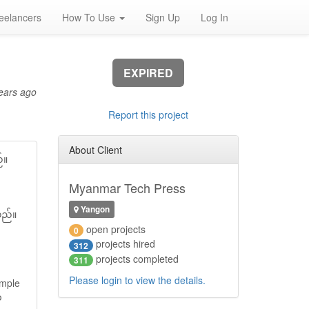
eelancers
How To Use
Sign Up
Log In
EXPIRED
ears ago
Report this project
About Client
်။
Myanmar Tech Press
Yangon
မည်။
open projects
0
projects hired
312
projects completed
311
Please login to view the details.
ample
်