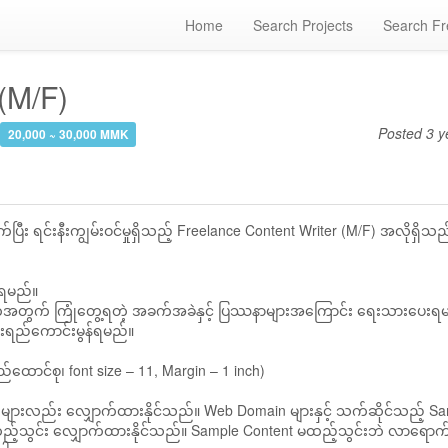
Home
Search Projects
Search Fr
(M/F)
Posted
3 y
20,000 ~ 30,000 MMK
း ရင်းနီးကျွမ်းဝင်မှုရှိသည့် Freelance Content Writer (M/F) အလိုရှိသည
ှိရမည်။
တဲ့အတွက် ကြုံတွေ့ရတဲ့ အခက်အခဲနှင့် ပြဿနာများအကြောင်း ရေးသားပေးရ
မ်းရည်ကောင်းမွန်ရမည်။
်ထောင်စု၊ font size – 11, Margin – 1 inch)
သူများလည်း လျှောက်ထားနိုင်သည်။ Web Domain များနှင့် သက်ဆိုင်သည့် S
ု ထည့်သွင်း လျှောက်ထားနိုင်သည်။ Sample Content မထည့်သွင်းဘဲ လာရောက