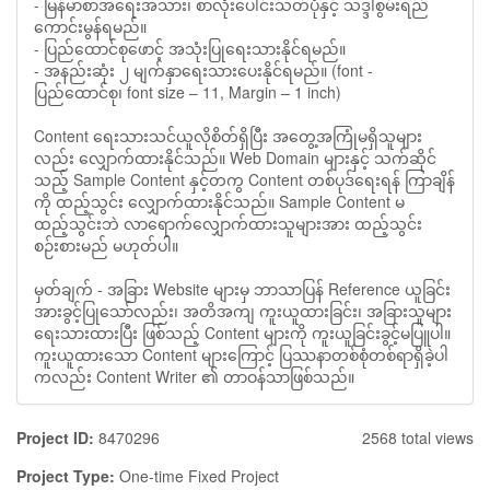
- မြန်မာစာအရေးအသား၊ စာလုံးပေါင်းသတ်ပုံနှင့် သဒ္ဒါစွမ်းရည်
ကောင်းမွန်ရမည်။
- ပြည်ထောင်စုဖောင့် အသုံးပြုရေးသားနိုင်ရမည်။
- အနည်းဆုံး ၂ မျက်နှာရေးသားပေးနိုင်ရမည်။ (font -
ပြည်ထောင်စု၊ font size – 11, Margin – 1 inch)
Content ရေးသားသင်ယူလိုစိတ်ရှိပြီး အတွေ့အကြုံမရှိသူများ
လည်း လျှောက်ထားနိုင်သည်။ Web Domain များနှင့် သက်ဆိုင်
သည့် Sample Content နှင့်တကွ Content တစ်ပုဒ်ရေးရန် ကြာချိန်
ကို ထည့်သွင်း လျှောက်ထားနိုင်သည်။ Sample Content မ
ထည့်သွင်းဘဲ လာရောက်လျှောက်ထားသူများအား ထည့်သွင်း
စဉ်းစားမည် မဟုတ်ပါ။
မှတ်ချက် - အခြား Website များမှ ဘာသာပြန် Reference ယူခြင်း
အားခွင့်ပြုသော်လည်း၊ အတိအကျ ကူးယူထားခြင်း၊ အခြားသူများ
ရေးသားထားပြီး ဖြစ်သည့် Content များကို ကူးယူခြင်းခွင့်မပြူပါ။
ကူးယူထားသော Content များကြောင့် ပြဿနာတစ်စုံတစ်ရာရှိခဲ့ပါ
ကလည်း Content Writer ၏ တာဝန်သာဖြစ်သည်။
Project ID:
8470296
2568 total views
Project Type:
One-time Fixed Project